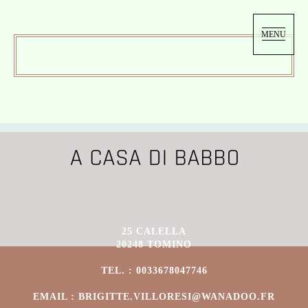
MENU
25 CALELLA
20248 TOMINO
TEL. : 0033678047746
EMAIL : BRIGITTE.VILLORESI@WANADOO.FR